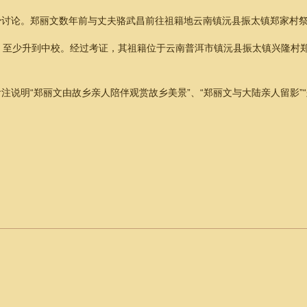
少讨论。郑丽文数年前与丈夫骆武昌前往祖籍地云南镇沅县振太镇郑家村
，至少升到中校。经过考证，其祖籍位于云南普洱市镇沅县振太镇兴隆村
说明“郑丽文由故乡亲人陪伴观赏故乡美景”、“郑丽文与大陆亲人留影”