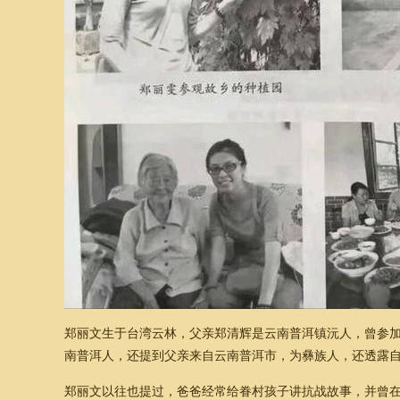
郑丽文生于台湾云林，父亲郑清辉是云南普洱镇沅人，曾参加
南普洱人，还提到父亲来自云南普洱市，为彝族人，还透露自
郑丽文以往也提过，爸爸经常给眷村孩子讲抗战故事，并曾