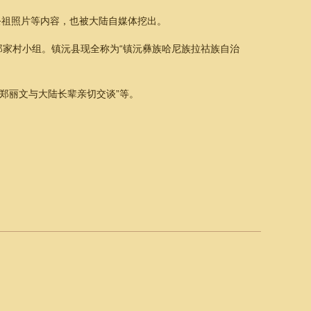
祭祖照片等内容，也被大陆自媒体挖出。
郑家村小组。镇沅县现全称为“镇沅彝族哈尼族拉祜族自治
“郑丽文与大陆长辈亲切交谈”等。