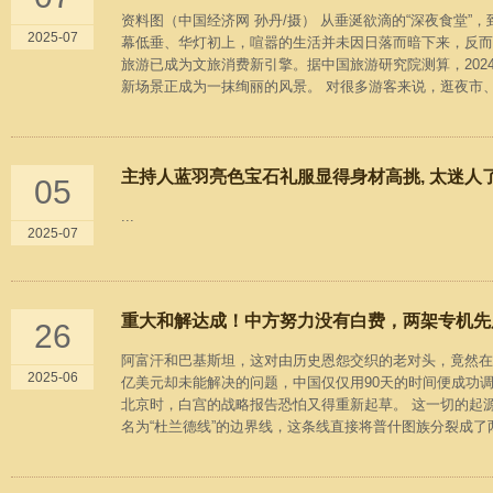
资料图（中国经济网 孙丹/摄） 从垂涎欲滴的“深夜食堂
2025-07
幕低垂、华灯初上，喧嚣的生活并未因日落而暗下来，反而
旅游已成为文旅消费新引擎。据中国旅游研究院测算，2024
新场景正成为一抹绚丽的风景。 对很多游客来说，逛夜市、
主持人蓝羽亮色宝石礼服显得身材高挑, 太迷人
05
...
2025-07
重大和解达成！中方努力没有白费，两架专机先
26
阿富汗和巴基斯坦，这对由历史恩怨交织的老对头，竟然在
2025-06
亿美元却未能解决的问题，中国仅仅用90天的时间便成功
北京时，白宫的战略报告恐怕又得重新起草。 这一切的起
名为“杜兰德线”的边界线，这条线直接将普什图族分裂成了