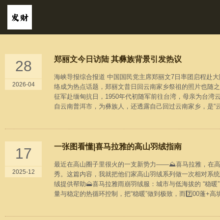
郑丽文今日访陆 其彝族背景引发热议
28
海峡导报综合报道 中国国民党主席郑丽文7日率团启程赴
2026-04
络成为热点话题，郑丽文昔日回云南家乡祭祖的照片也随之
征军赴缅甸抗日，1950年代初随军前往台湾，母亲为台
自云南普洱市，为彝族人，还透露自己回过云南家乡，是“云南
一张图看懂|喜马拉雅的高山羽绒指南
17
最近在高山圈子里很火的一支新势力——⛰️喜马拉雅，在
2025-12
秀。这篇内容，我就把他们家高山羽绒系列做一次相对系统
绒提供帮助🗻喜马拉雅雨崩羽绒服：城市与低海拔的 “稳暖
量与稳定的热循环控制，把“稳暖”做到极致，而7️⃣00蓬+高