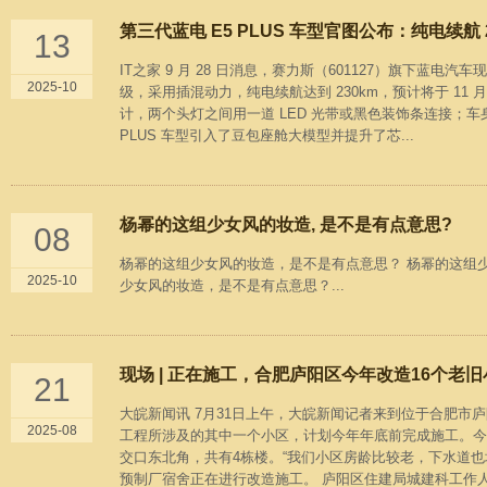
第三代蓝电 E5 PLUS 车型官图公布：纯电续航 2
13
IT之家 9 月 28 日消息，赛力斯（601127）旗下蓝
2025-10
级，采用插混动力，纯电续航达到 230km，预计将于 11 
计，两个头灯之间用一道 LED 光带或黑色装饰条连接；车
PLUS 车型引入了豆包座舱大模型并提升了芯...
杨幂的这组少女风的妆造, 是不是有点意思?
08
杨幂的这组少女风的妆造，是不是有点意思？ 杨幂的这组
2025-10
少女风的妆造，是不是有点意思？...
现场 | 正在施工，合肥庐阳区今年改造16个老旧小
21
大皖新闻讯 7月31日上午，大皖新闻记者来到位于合肥市
2025-08
工程所涉及的其中一个小区，计划今年年底前完成施工。今年
交口东北角，共有4栋楼。“我们小区房龄比较老，下水道
预制厂宿舍正在进行改造施工。 庐阳区住建局城建科工作人